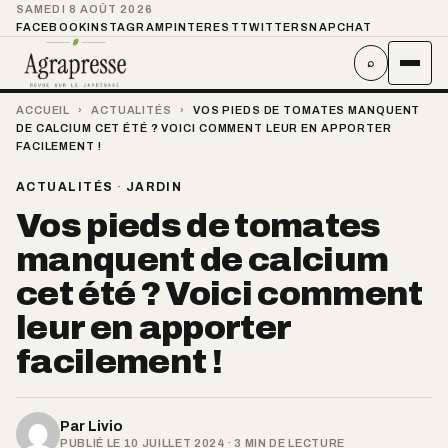
SAMEDI 8 AOÛT 2026
FACEBOOK
INSTAGRAM
PINTEREST
TWITTER
SNAPCHAT
⌕
ACCUEIL
›
ACTUALITÉS
›
VOS PIEDS DE TOMATES MANQUENT
DE CALCIUM CET ÉTÉ ? VOICI COMMENT LEUR EN APPORTER
FACILEMENT !
ACTUALITÉS
·
JARDIN
Vos pieds de tomates
manquent de calcium
cet été ? Voici comment
leur en apporter
facilement !
Par
Livio
PUBLIÉ LE 10 JUILLET 2024 · 3 MIN DE LECTURE