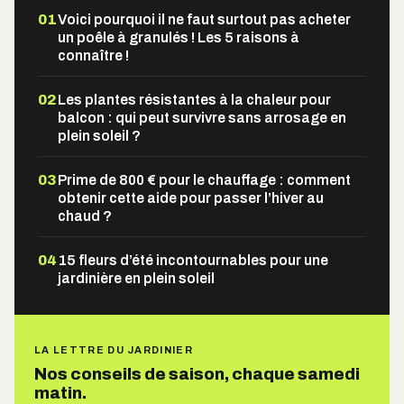
01
Voici pourquoi il ne faut surtout pas acheter
un poêle à granulés ! Les 5 raisons à
connaître !
02
Les plantes résistantes à la chaleur pour
balcon : qui peut survivre sans arrosage en
plein soleil ?
03
Prime de 800 € pour le chauffage : comment
obtenir cette aide pour passer l’hiver au
chaud ?
04
15 fleurs d’été incontournables pour une
jardinière en plein soleil
LA LETTRE DU JARDINIER
Nos conseils de saison, chaque samedi
matin.