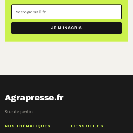
Votre
adresse
e-
JE M’INSCRIS
mail
Agrapresse.fr
Site de jardin
NOS THÉMATIQUES
LIENS UTILES