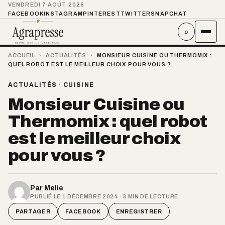
VENDREDI 7 AOÛT 2026
FACEBOOK
INSTAGRAM
PINTEREST
TWITTER
SNAPCHAT
⌕
ACCUEIL
›
ACTUALITÉS
›
MONSIEUR CUISINE OU THERMOMIX :
QUEL ROBOT EST LE MEILLEUR CHOIX POUR VOUS ?
ACTUALITÉS
·
CUISINE
Monsieur Cuisine ou
Thermomix : quel robot
est le meilleur choix
pour vous ?
Par
Melie
PUBLIÉ LE 1 DÉCEMBRE 2024 · 3 MIN DE LECTURE
PARTAGER
FACEBOOK
ENREGISTRER