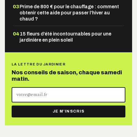
03
Prime de 800 € pour le chauffage : comment
obtenir cette aide pour passer l’hiver au
chaud ?
04
15 fleurs d’été incontournables pour une
jardinière en plein soleil
LA LETTRE DU JARDINIER
Nos conseils de saison, chaque samedi
matin.
Votre
adresse
e-
JE M’INSCRIS
mail