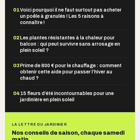
01
Voici pourquoi il ne faut surtout pas acheter
un poêle à granulés ! Les 5 raisons à
connaître !
02
Les plantes résistantes à la chaleur pour
balcon : qui peut survivre sans arrosage en
plein soleil ?
03
Prime de 800 € pour le chauffage : comment
obtenir cette aide pour passer l’hiver au
chaud ?
04
15 fleurs d’été incontournables pour une
jardinière en plein soleil
LA LETTRE DU JARDINIER
Nos conseils de saison, chaque samedi
matin.