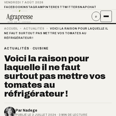
VENDREDI 7 AOÛT 2026
FACEBOOK
INSTAGRAM
PINTEREST
TWITTER
SNAPCHAT
⌕
ACCUEIL
›
ACTUALITÉS
›
VOICI LA RAISON POUR LAQUELLE IL
NE FAUT SURTOUT PAS METTRE VOS TOMATES AU
RÉFRIGÉRATEUR !
ACTUALITÉS
·
CUISINE
Voici la raison pour
laquelle il ne faut
surtout pas mettre vos
tomates au
réfrigérateur !
Par
Nadege
PUBLIÉ LE 2 JUILLET 2024 · 3 MIN DE LECTURE