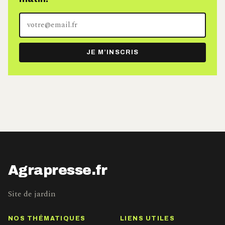
Votre
adresse
e-
JE M’INSCRIS
mail
Agrapresse.fr
Site de jardin
NOS THÉMATIQUES
LIENS UTILES