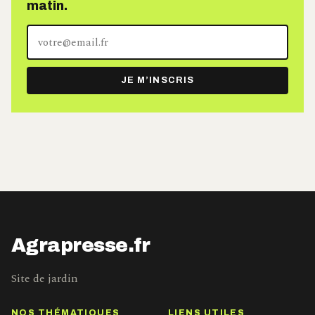
matin.
Votre
adresse
e-
JE M’INSCRIS
mail
Agrapresse.fr
Site de jardin
NOS THÉMATIQUES
LIENS UTILES