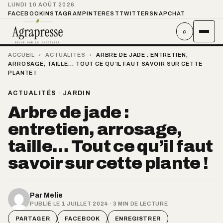
LUNDI 10 AOÛT 2026
FACEBOOK
INSTAGRAM
PINTEREST
TWITTER
SNAPCHAT
⌕
ACCUEIL
›
ACTUALITÉS
›
ARBRE DE JADE : ENTRETIEN,
ARROSAGE, TAILLE… TOUT CE QU’IL FAUT SAVOIR SUR CETTE
PLANTE !
ACTUALITÉS
·
JARDIN
Arbre de jade :
entretien, arrosage,
taille… Tout ce qu’il faut
savoir sur cette plante !
Par
Melie
PUBLIÉ LE 1 JUILLET 2024 · 3 MIN DE LECTURE
PARTAGER
FACEBOOK
ENREGISTRER