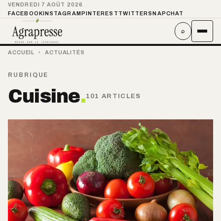
VENDREDI 7 AOÛT 2026
FACEBOOK
INSTAGRAM
PINTEREST
TWITTER
SNAPCHAT
⌕
ACCUEIL
›
ACTUALITÉS
RUBRIQUE
Cuisine
.
101 ARTICLES