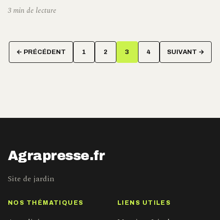
3 min de lecture
Pagination
← PRÉCÉDENT
1
2
3
4
SUIVANT →
des
publications
Agrapresse.fr
Site de jardin
NOS THÉMATIQUES
LIENS UTILES