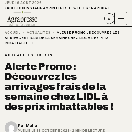
JEUDI 6 AOÛT 2026
FACEBOOK
INSTAGRAM
PINTEREST
TWITTER
SNAPCHAT
⌕
ACCUEIL
›
ACTUALITÉS
›
ALERTE PROMO : DÉCOUVREZ LES
ARRIVAGES FRAIS DE LA SEMAINE CHEZ LIDL À DES PRIX
IMBATTABLES !
ACTUALITÉS
·
CUISINE
Alerte Promo :
Découvrez les
arrivages frais de la
semaine chez LIDL à
des prix imbattables !
Par
Melie
PUBLIÉ LE 31 OCTOBRE 2023 · 2 MIN DE LECTURE