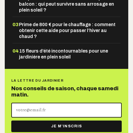
balcon : qui peut survivre sans arrosage en
plein soleil ?
03
Prime de 800 € pour le chauffage : comment
obtenir cette aide pour passer l’hiver au
chaud ?
04
15 fleurs d’été incontournables pour une
jardinière en plein soleil
LA LETTRE DU JARDINIER
Nos conseils de saison, chaque samedi
matin.
Votre
adresse
e-
JE M’INSCRIS
mail