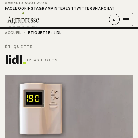
SAMEDI 8 AOÛT 2026
FACEBOOK
INSTAGRAM
PINTEREST
TWITTER
SNAPCHAT
⌕
ACCUEIL
›
ÉTIQUETTE :
LIDL
ÉTIQUETTE
lidl
.
12 ARTICLES