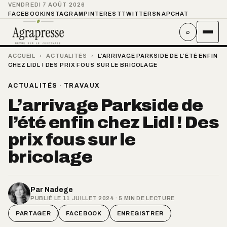
VENDREDI 7 AOÛT 2026
FACEBOOK
INSTAGRAM
PINTEREST
TWITTER
SNAPCHAT
⌕
ACCUEIL
›
ACTUALITÉS
›
L’ARRIVAGE PARKSIDE DE L’ÉTÉ ENFIN
CHEZ LIDL ! DES PRIX FOUS SUR LE BRICOLAGE
ACTUALITÉS
·
TRAVAUX
L’arrivage Parkside de
l’été enfin chez Lidl ! Des
prix fous sur le
bricolage
Par
Nadege
PUBLIÉ LE 11 JUILLET 2024 · 5 MIN DE LECTURE
PARTAGER
FACEBOOK
ENREGISTRER