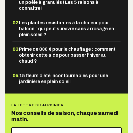
un poêle à granulés ! Les 5 raisons à
connaître !
02
Les plantes résistantes à la chaleur pour
balcon : qui peut survivre sans arrosage en
plein soleil ?
03
Prime de 800 € pour le chauffage : comment
obtenir cette aide pour passer l’hiver au
chaud ?
04
15 fleurs d’été incontournables pour une
jardinière en plein soleil
LA LETTRE DU JARDINIER
Nos conseils de saison, chaque samedi
matin.
Votre