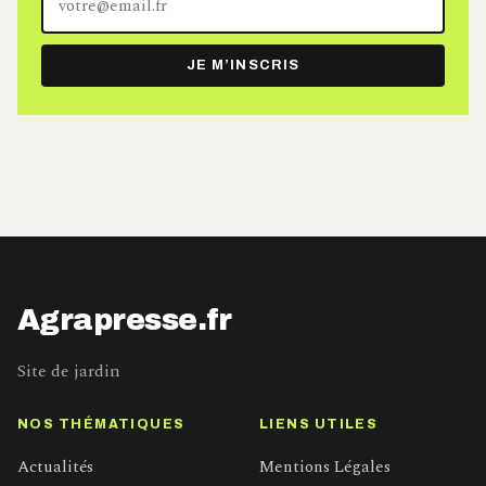
adresse
e-
JE M’INSCRIS
mail
Agrapresse.fr
Site de jardin
NOS THÉMATIQUES
LIENS UTILES
Actualités
Mentions Légales