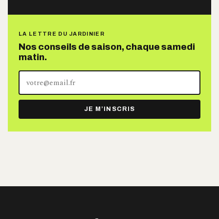
LA LETTRE DU JARDINIER
Nos conseils de saison, chaque samedi
matin.
Votre
adresse
e-
JE M’INSCRIS
mail