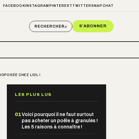
FACEBOOK
INSTAGRAM
PINTEREST
TWITTER
SNAPCHAT
S’ABONNER
RECHERCHER
⌕
ROPOSÉE CHEZ LIDL !
LES PLUS LUS
01
Voici pourquoi il ne faut surtout
pas acheter un poêle à granulés !
Les 5 raisons à connaître !