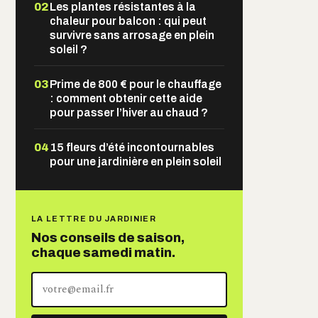
02
Les plantes résistantes à la
chaleur pour balcon : qui peut
survivre sans arrosage en plein
soleil ?
03
Prime de 800 € pour le chauffage
: comment obtenir cette aide
pour passer l’hiver au chaud ?
04
15 fleurs d’été incontournables
pour une jardinière en plein soleil
LA LETTRE DU JARDINIER
Nos conseils de saison,
chaque samedi matin.
Votre
adresse