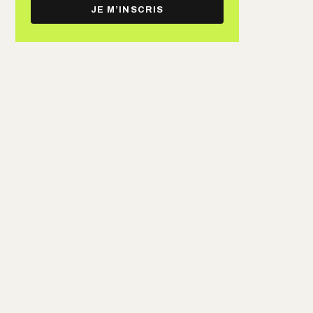
e-
JE M’INSCRIS
mail