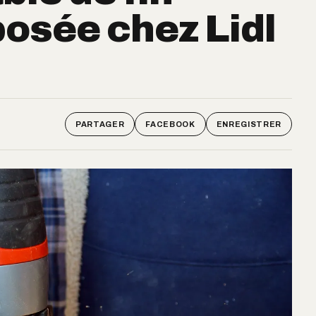
osée chez Lidl
PARTAGER
FACEBOOK
ENREGISTRER