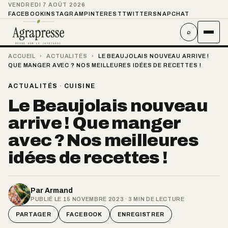
VENDREDI 7 AOÛT 2026
FACEBOOK
INSTAGRAM
PINTEREST
TWITTER
SNAPCHAT
⌕
ACCUEIL
›
ACTUALITÉS
›
LE BEAUJOLAIS NOUVEAU ARRIVE !
QUE MANGER AVEC ? NOS MEILLEURES IDÉES DE RECETTES !
ACTUALITÉS
·
CUISINE
Le Beaujolais nouveau
arrive ! Que manger
avec ? Nos meilleures
idées de recettes !
Par
Armand
PUBLIÉ LE 15 NOVEMBRE 2023 · 3 MIN DE LECTURE
PARTAGER
FACEBOOK
ENREGISTRER