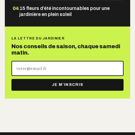
04
15 fleurs d’été incontournables pour une
jardinière en plein soleil
LA LETTRE DU JARDINIER
Nos conseils de saison, chaque samedi
matin.
Votre
adresse
e-
JE M’INSCRIS
mail