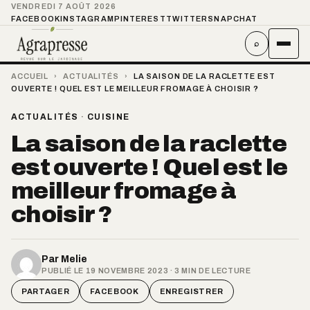
VENDREDI 7 AOÛT 2026
FACEBOOK
INSTAGRAM
PINTEREST
TWITTER
SNAPCHAT
⌕
ACCUEIL
›
ACTUALITÉS
›
LA SAISON DE LA RACLETTE EST
OUVERTE ! QUEL EST LE MEILLEUR FROMAGE À CHOISIR ?
ACTUALITÉS
·
CUISINE
La saison de la raclette
est ouverte ! Quel est le
meilleur fromage à
choisir ?
Par
Melie
PUBLIÉ LE 19 NOVEMBRE 2023 · 3 MIN DE LECTURE
PARTAGER
FACEBOOK
ENREGISTRER