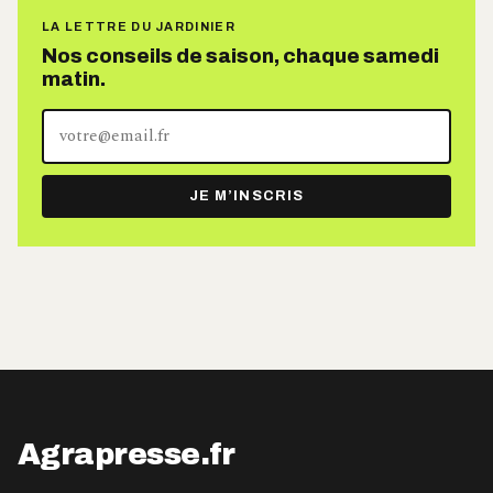
LA LETTRE DU JARDINIER
Nos conseils de saison, chaque samedi
matin.
Votre
adresse
e-
JE M’INSCRIS
mail
Agrapresse.fr