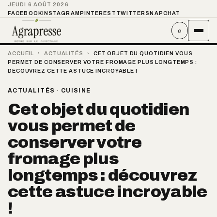
JEUDI 6 AOÛT 2026
FACEBOOK
INSTAGRAM
PINTEREST
TWITTER
SNAPCHAT
⌕
ACCUEIL
›
ACTUALITÉS
›
CET OBJET DU QUOTIDIEN VOUS
PERMET DE CONSERVER VOTRE FROMAGE PLUS LONGTEMPS :
DÉCOUVREZ CETTE ASTUCE INCROYABLE !
ACTUALITÉS
·
CUISINE
Cet objet du quotidien
vous permet de
conserver votre
fromage plus
longtemps : découvrez
cette astuce incroyable
!