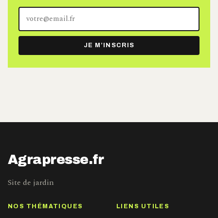
Votre
adresse
e-
JE M’INSCRIS
mail
Agrapresse.fr
Site de jardin
NOS THÉMATIQUES
LIENS UTILES