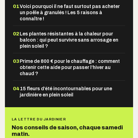
01
Voici pourquoi il ne faut surtout pas acheter
un poêle à granulés ! Les 5 raisons à
connaître !
02
Les plantes résistantes à la chaleur pour
balcon : qui peut survivre sans arrosage en
plein soleil ?
03
Prime de 800 € pour le chauffage : comment
obtenir cette aide pour passer l’hiver au
chaud ?
04
15 fleurs d’été incontournables pour une
jardinière en plein soleil
LA LETTRE DU JARDINIER
Nos conseils de saison, chaque samedi
matin.