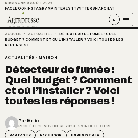
DIMANCHE 9 AOÛT 2026
FACEBOOK
INSTAGRAM
PINTEREST
TWITTER
SNAPCHAT
⌕
ACCUEIL
›
ACTUALITÉS
›
DÉTECTEUR DE FUMÉE : QUEL
BUDGET ? COMMENT ET OÙ L’INSTALLER ? VOICI TOUTES LES
RÉPONSES !
ACTUALITÉS
·
MAISON
Détecteur de fumée :
Quel budget ? Comment
et où l’installer ? Voici
toutes les réponses !
Par
Melie
PUBLIÉ LE 20 NOVEMBRE 2023 · 5 MIN DE LECTURE
PARTAGER
FACEBOOK
ENREGISTRER