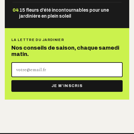
04
15 fleurs d’été incontournables pour une
jardinière en plein soleil
LA LETTRE DU JARDINIER
Nos conseils de saison, chaque samedi
matin.
Votre
adresse
e-
JE M’INSCRIS
mail