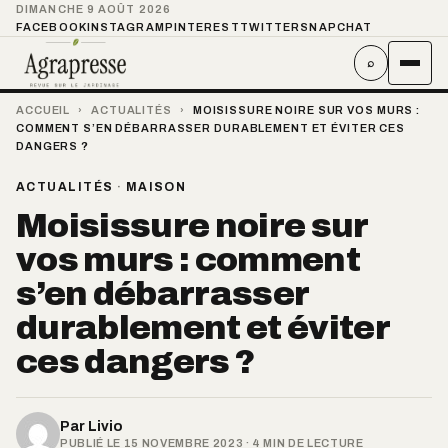
DIMANCHE 9 AOÛT 2026
FACEBOOK
INSTAGRAM
PINTEREST
TWITTER
SNAPCHAT
⌕
ACCUEIL
›
ACTUALITÉS
›
MOISISSURE NOIRE SUR VOS MURS :
COMMENT S’EN DÉBARRASSER DURABLEMENT ET ÉVITER CES
DANGERS ?
ACTUALITÉS
·
MAISON
Moisissure noire sur
vos murs : comment
s’en débarrasser
durablement et éviter
ces dangers ?
Par
Livio
PUBLIÉ LE 15 NOVEMBRE 2023 · 4 MIN DE LECTURE