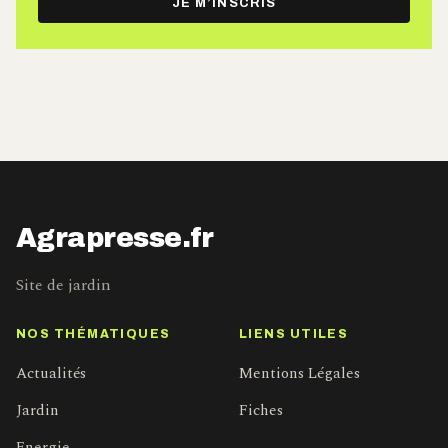
JE M’INSCRIS
mail
Agrapresse.fr
Site de jardin
NOS THÉMATIQUES
LIENS UTILES
Actualités
Mentions Légales
Jardin
Fiches
Energie