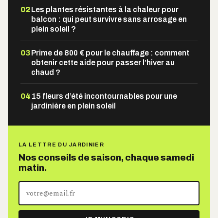
02
Les plantes résistantes à la chaleur pour
balcon : qui peut survivre sans arrosage en
plein soleil ?
03
Prime de 800 € pour le chauffage : comment
obtenir cette aide pour passer l’hiver au
chaud ?
04
15 fleurs d’été incontournables pour une
jardinière en plein soleil
LA LETTRE DU JARDINIER
Nos conseils de saison, chaque samedi
matin.
Votre
adresse
e-