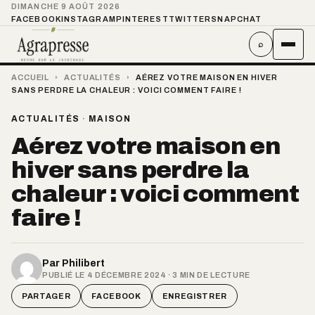
DIMANCHE 9 AOÛT 2026
FACEBOOK
INSTAGRAM
PINTEREST
TWITTER
SNAPCHAT
⌕
ACCUEIL
›
ACTUALITÉS
›
AÉREZ VOTRE MAISON EN HIVER
SANS PERDRE LA CHALEUR : VOICI COMMENT FAIRE !
ACTUALITÉS
·
MAISON
Aérez votre maison en
hiver sans perdre la
chaleur : voici comment
faire !
Par
Philibert
PUBLIÉ LE 4 DÉCEMBRE 2024 · 3 MIN DE LECTURE
PARTAGER
FACEBOOK
ENREGISTRER