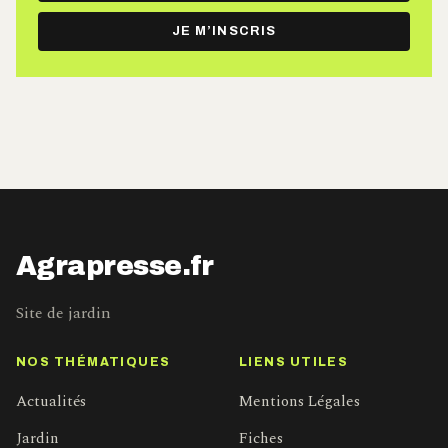
e-
JE M’INSCRIS
mail
Agrapresse.fr
Site de jardin
NOS THÉMATIQUES
LIENS UTILES
Actualités
Mentions Légales
Jardin
Fiches