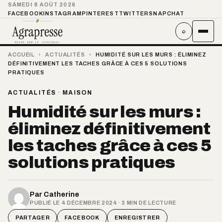
SAMEDI 8 AOÛT 2026
FACEBOOK
INSTAGRAM
PINTEREST
TWITTER
SNAPCHAT
⌕
ACCUEIL
›
ACTUALITÉS
›
HUMIDITÉ SUR LES MURS : ÉLIMINEZ
DÉFINITIVEMENT LES TACHES GRÂCE À CES 5 SOLUTIONS
PRATIQUES
ACTUALITÉS
·
MAISON
Humidité sur les murs :
éliminez définitivement
les taches grâce à ces 5
solutions pratiques
Par
Catherine
PUBLIÉ LE 4 DÉCEMBRE 2024 · 3 MIN DE LECTURE
PARTAGER
FACEBOOK
ENREGISTRER