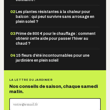
02
Les plantes résistantes à la chaleur pour
balcon : qui peut survivre sans arrosage en
plein soleil ?
03
Prime de 800 € pour le chauffage : comment
obtenir cette aide pour passer l’hiver au
chaud ?
04
15 fleurs d’été incontournables pour une
jardinière en plein soleil
LA LETTRE DU JARDINIER
Nos conseils de saison, chaque samedi
matin.
Votre
adresse