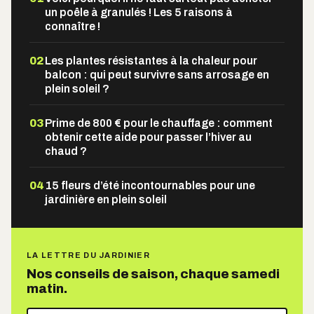
un poêle à granulés ! Les 5 raisons à
connaître !
02
Les plantes résistantes à la chaleur pour
balcon : qui peut survivre sans arrosage en
plein soleil ?
03
Prime de 800 € pour le chauffage : comment
obtenir cette aide pour passer l’hiver au
chaud ?
04
15 fleurs d’été incontournables pour une
jardinière en plein soleil
LA LETTRE DU JARDINIER
Nos conseils de saison, chaque samedi
matin.