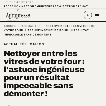
JEUDI 6 AOÛT 2026
FACEBOOK
INSTAGRAM
PINTEREST
TWITTER
SNAPCHAT
⌕
ACCUEIL
›
ACTUALITÉS
›
NETTOYER ENTRE LES VITRES DE
VOTRE FOUR : L’ASTUCE INGÉNIEUSE POUR UN RÉSULTAT
IMPECCABLE SANS DÉMONTER !
ACTUALITÉS
·
MAISON
Nettoyer entre les
vitres de votre four :
l’astuce ingénieuse
pour un résultat
impeccable sans
démonter !