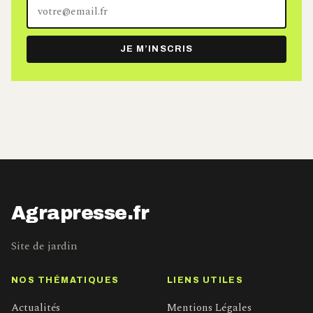
Votre
adresse
e-
JE M’INSCRIS
mail
Agrapresse.fr
Site de jardin
NOS THÉMATIQUES
LIENS UTILES
Actualités
Mentions Légales