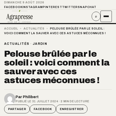
DIMANCHE 9 AOÛT 2026
FACEBOOK
INSTAGRAM
PINTEREST
TWITTER
SNAPCHAT
⌕
ACCUEIL
›
ACTUALITÉS
›
PELOUSE BRÛLÉE PAR LE SOLEIL :
VOICI COMMENT LA SAUVER AVEC CES ASTUCES MÉCONNUES !
ACTUALITÉS
·
JARDIN
Pelouse brûlée par le
soleil : voici comment la
sauver avec ces
astuces méconnues !
Par
Philibert
PUBLIÉ LE 31 JUILLET 2024 · 2 MIN DE LECTURE
PARTAGER
FACEBOOK
ENREGISTRER