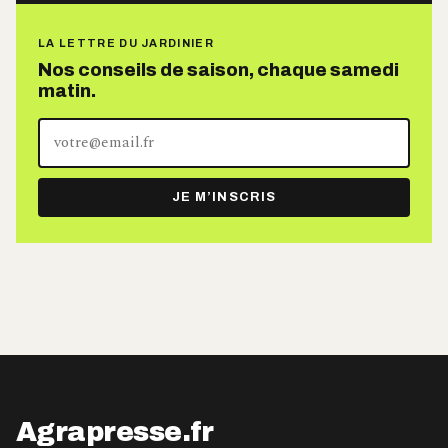
LA LETTRE DU JARDINIER
Nos conseils de saison, chaque samedi
matin.
Votre
adresse
e-
JE M’INSCRIS
mail
Agrapresse.fr