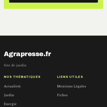
mail
Agrapresse.fr
Site de jardin
NOS THÉMATIQUES
LIENS UTILES
Actualités
Mentions Légales
Jardin
Fiches
Energie