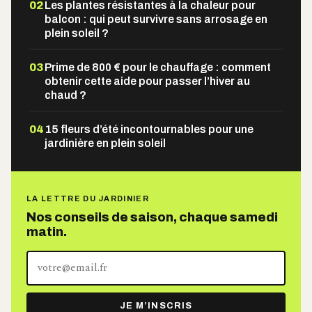
02
Les plantes résistantes à la chaleur pour
balcon : qui peut survivre sans arrosage en
plein soleil ?
03
Prime de 800 € pour le chauffage : comment
obtenir cette aide pour passer l’hiver au
chaud ?
04
15 fleurs d’été incontournables pour une
jardinière en plein soleil
LA LETTRE DU JARDINIER
Nos conseils de saison, chaque samedi
matin.
Votre
adresse
e-
JE M’INSCRIS