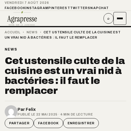
VENDREDI 7 AOÛT 2026
FACEBOOK
INSTAGRAM
PINTEREST
TWITTER
SNAPCHAT
⌕
ACCUEIL
›
NEWS
›
CET USTENSILE CULTE DE LA CUISINE EST
UN VRAI NID À BACTÉRIES : IL FAUT LE REMPLACER
NEWS
Cet ustensile culte de la
cuisine est un vrai nid à
bactéries : il faut le
remplacer
Par
Felix
PUBLIÉ LE 22 MAI 2025 · 4 MIN DE LECTURE
PARTAGER
FACEBOOK
ENREGISTRER