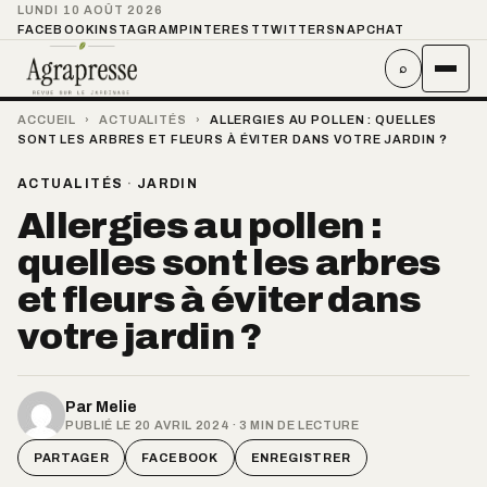
LUNDI 10 AOÛT 2026
FACEBOOK
INSTAGRAM
PINTEREST
TWITTER
SNAPCHAT
⌕
ACCUEIL
›
ACTUALITÉS
›
ALLERGIES AU POLLEN : QUELLES
SONT LES ARBRES ET FLEURS À ÉVITER DANS VOTRE JARDIN ?
ACTUALITÉS
·
JARDIN
Allergies au pollen :
quelles sont les arbres
et fleurs à éviter dans
votre jardin ?
Par
Melie
PUBLIÉ LE 20 AVRIL 2024 · 3 MIN DE LECTURE
PARTAGER
FACEBOOK
ENREGISTRER