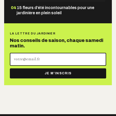
04
15 fleurs d’été incontournables pour une
jardinière en plein soleil
LA LETTRE DU JARDINIER
Nos conseils de saison, chaque samedi
matin.
Votre
adresse
e-
JE M’INSCRIS
mail