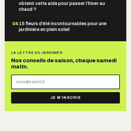
obtenir cette aide pour passer l’hiver au
chaud ?
04
15 fleurs d’été incontournables pour une
jardinière en plein soleil
LA LETTRE DU JARDINIER
Nos conseils de saison, chaque samedi
matin.
Votre
adresse
e-
JE M’INSCRIS
mail