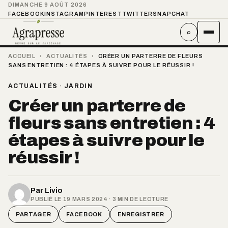
DIMANCHE 9 AOÛT 2026
FACEBOOK
INSTAGRAM
PINTEREST
TWITTER
SNAPCHAT
⌕
ACCUEIL
›
ACTUALITÉS
›
CRÉER UN PARTERRE DE FLEURS
SANS ENTRETIEN : 4 ÉTAPES À SUIVRE POUR LE RÉUSSIR !
ACTUALITÉS
·
JARDIN
Créer un parterre de
fleurs sans entretien : 4
étapes à suivre pour le
réussir !
Par
Livio
PUBLIÉ LE 19 MARS 2024 · 3 MIN DE LECTURE
PARTAGER
FACEBOOK
ENREGISTRER