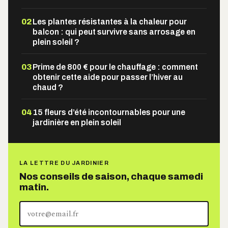
02
Les plantes résistantes à la chaleur pour
balcon : qui peut survivre sans arrosage en
plein soleil ?
03
Prime de 800 € pour le chauffage : comment
obtenir cette aide pour passer l’hiver au
chaud ?
04
15 fleurs d’été incontournables pour une
jardinière en plein soleil
LA LETTRE DU JARDINIER
Nos conseils de saison, chaque samedi
matin.
Votre
adresse