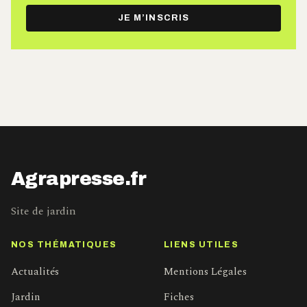
e-
JE M’INSCRIS
mail
Agrapresse.fr
Site de jardin
NOS THÉMATIQUES
LIENS UTILES
Actualités
Mentions Légales
Jardin
Fiches