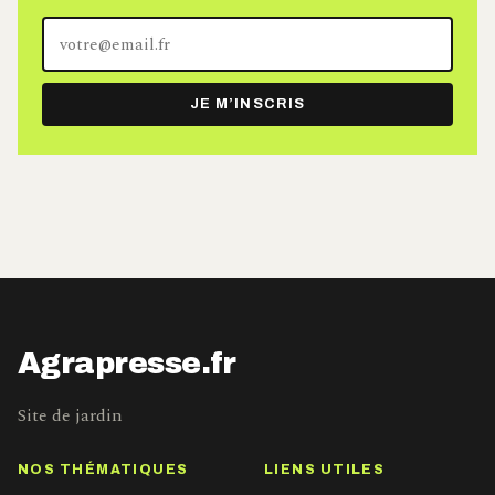
Votre
adresse
e-
JE M’INSCRIS
mail
Agrapresse.fr
Site de jardin
NOS THÉMATIQUES
LIENS UTILES