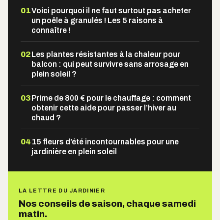
01
Voici pourquoi il ne faut surtout pas acheter
un poêle à granulés ! Les 5 raisons à
connaître !
02
Les plantes résistantes à la chaleur pour
balcon : qui peut survivre sans arrosage en
plein soleil ?
03
Prime de 800 € pour le chauffage : comment
obtenir cette aide pour passer l’hiver au
chaud ?
04
15 fleurs d’été incontournables pour une
jardinière en plein soleil
LA LETTRE DU JARDINIER
Nos conseils de saison, chaque samedi
matin.