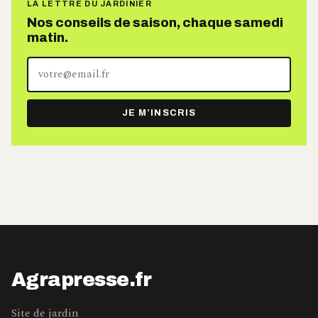
LA LETTRE DU JARDINIER
Nos conseils de saison, chaque samedi
matin.
Votre
adresse
e-
JE M’INSCRIS
mail
Agrapresse.fr
Site de jardin