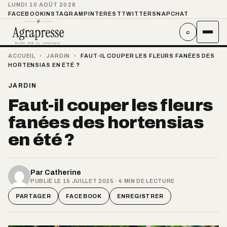
LUNDI 10 AOÛT 2026
FACEBOOK
INSTAGRAM
PINTEREST
TWITTER
SNAPCHAT
⌕
ACCUEIL
›
JARDIN
›
FAUT-IL COUPER LES FLEURS FANÉES DES
HORTENSIAS EN ÉTÉ ?
JARDIN
Faut-il couper les fleurs
fanées des hortensias
en été ?
Par
Catherine
PUBLIÉ LE 15 JUILLET 2025 · 4 MIN DE LECTURE
PARTAGER
FACEBOOK
ENREGISTRER