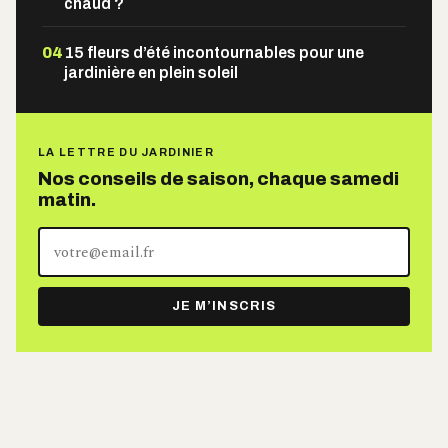
chaud ?
04
15 fleurs d’été incontournables pour une
jardinière en plein soleil
LA LETTRE DU JARDINIER
Nos conseils de saison, chaque samedi
matin.
Votre
adresse
e-
JE M’INSCRIS
mail