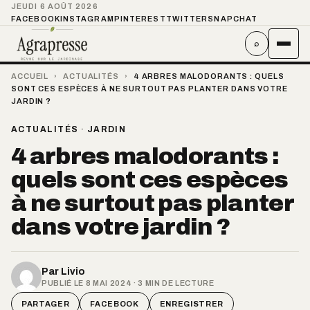
JEUDI 6 AOÛT 2026
FACEBOOK
INSTAGRAM
PINTEREST
TWITTER
SNAPCHAT
⌕
ACCUEIL
›
ACTUALITÉS
›
4 ARBRES MALODORANTS : QUELS
SONT CES ESPÈCES À NE SURTOUT PAS PLANTER DANS VOTRE
JARDIN ?
ACTUALITÉS
·
JARDIN
4 arbres malodorants :
quels sont ces espèces
à ne surtout pas planter
dans votre jardin ?
Par
Livio
PUBLIÉ LE 8 MAI 2024 · 3 MIN DE LECTURE
PARTAGER
FACEBOOK
ENREGISTRER