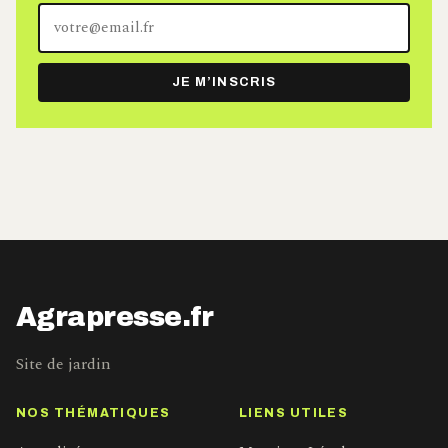
Votre
adresse
e-
JE M’INSCRIS
mail
Agrapresse.fr
Site de jardin
NOS THÉMATIQUES
LIENS UTILES