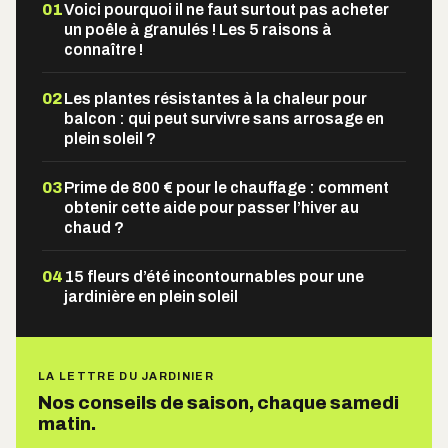
01
Voici pourquoi il ne faut surtout pas acheter
un poêle à granulés ! Les 5 raisons à
connaître !
02
Les plantes résistantes à la chaleur pour
balcon : qui peut survivre sans arrosage en
plein soleil ?
03
Prime de 800 € pour le chauffage : comment
obtenir cette aide pour passer l’hiver au
chaud ?
04
15 fleurs d’été incontournables pour une
jardinière en plein soleil
LA LETTRE DU JARDINIER
Nos conseils de saison, chaque samedi
matin.