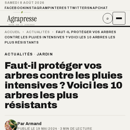
SAMEDI 8 AOÛT 2026
FACEBOOK
INSTAGRAM
PINTEREST
TWITTER
SNAPCHAT
⌕
ACCUEIL
›
ACTUALITÉS
›
FAUT-IL PROTÉGER VOS ARBRES
CONTRE LES PLUIES INTENSIVES ? VOICI LES 10 ARBRES LES
PLUS RÉSISTANTS
ACTUALITÉS
·
JARDIN
Faut-il protéger vos
arbres contre les pluies
intensives ? Voici les 10
arbres les plus
résistants
Par
Armand
PUBLIÉ LE 19 MAI 2024 · 3 MIN DE LECTURE