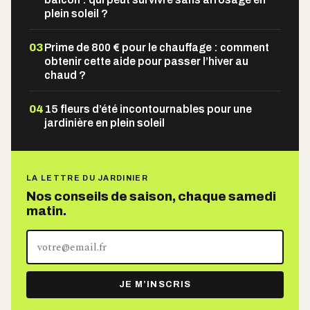
plein soleil ?
03
Prime de 800 € pour le chauffage : comment
obtenir cette aide pour passer l’hiver au
chaud ?
04
15 fleurs d’été incontournables pour une
jardinière en plein soleil
LA LETTRE DU JARDINIER
Nos conseils de saison, chaque samedi
matin.
Votre
adresse
e-
JE M’INSCRIS
mail