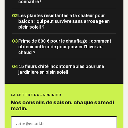
connaître !
02
Les plantes résistantes à la chaleur pour
balcon : qui peut survivre sans arrosage en
plein soleil ?
03
Prime de 800 € pour le chauffage : comment
obtenir cette aide pour passer l’hiver au
chaud ?
04
15 fleurs d’été incontournables pour une
jardinière en plein soleil
LA LETTRE DU JARDINIER
Nos conseils de saison, chaque samedi
matin.
Votre