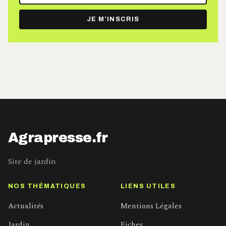
adresse
e-
JE M’INSCRIS
mail
Agrapresse.fr
Site de jardin
NOS THÉMATIQUES
LIENS UTILES
Actualités
Mentions Légales
Jardin
Fiches