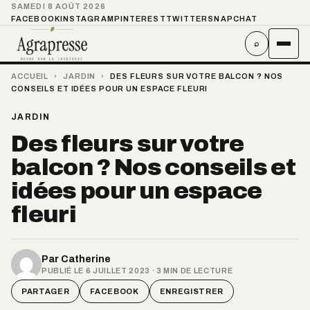
SAMEDI 8 AOÛT 2026
FACEBOOK
INSTAGRAM
PINTEREST
TWITTER
SNAPCHAT
⌕
ACCUEIL
›
JARDIN
›
DES FLEURS SUR VOTRE BALCON ? NOS
CONSEILS ET IDÉES POUR UN ESPACE FLEURI
JARDIN
Des fleurs sur votre
balcon ? Nos conseils et
idées pour un espace
fleuri
Par
Catherine
PUBLIÉ LE 6 JUILLET 2023 · 3 MIN DE LECTURE
PARTAGER
FACEBOOK
ENREGISTRER