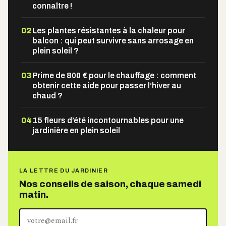
connaître !
02
Les plantes résistantes à la chaleur pour
balcon : qui peut survivre sans arrosage en
plein soleil ?
03
Prime de 800 € pour le chauffage : comment
obtenir cette aide pour passer l’hiver au
chaud ?
04
15 fleurs d’été incontournables pour une
jardinière en plein soleil
LA LETTRE DU JARDINIER
Nos conseils de saison, chaque samedi
matin.
Votre