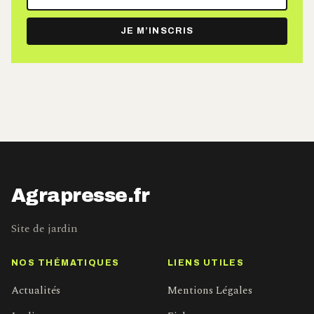
adresse
e-
JE M’INSCRIS
mail
Agrapresse.fr
Site de jardin
NOS THÉMATIQUES
LIENS UTILES
Actualités
Mentions Légales