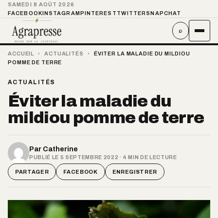
SAMEDI 8 AOÛT 2026
FACEBOOK
INSTAGRAM
PINTEREST
TWITTER
SNAPCHAT
⌕
ACCUEIL
›
ACTUALITÉS
›
ÉVITER LA MALADIE DU MILDIOU
POMME DE TERRE
ACTUALITÉS
Éviter la maladie du
mildiou pomme de terre
Par
Catherine
PUBLIÉ LE 5 SEPTEMBRE 2022 · 4 MIN DE LECTURE
PARTAGER
FACEBOOK
ENREGISTRER