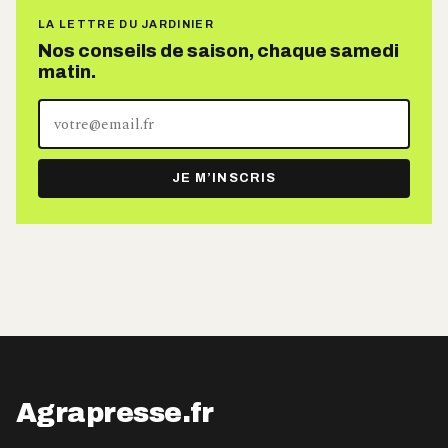
LA LETTRE DU JARDINIER
Nos conseils de saison, chaque samedi
matin.
Votre
adresse
e-
JE M’INSCRIS
mail
Agrapresse.fr