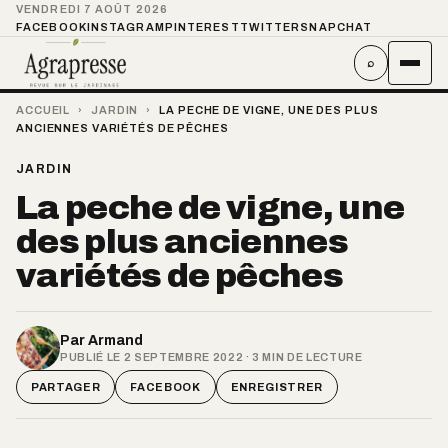
VENDREDI 7 AOÛT 2026
FACEBOOK
INSTAGRAM
PINTEREST
TWITTER
SNAPCHAT
⌕
ACCUEIL
›
JARDIN
›
LA PECHE DE VIGNE, UNE DES PLUS
ANCIENNES VARIÉTÉS DE PÊCHES
JARDIN
La peche de vigne, une
des plus anciennes
variétés de pêches
Par
Armand
PUBLIÉ LE 2 SEPTEMBRE 2022 · 3 MIN DE LECTURE
PARTAGER
FACEBOOK
ENREGISTRER