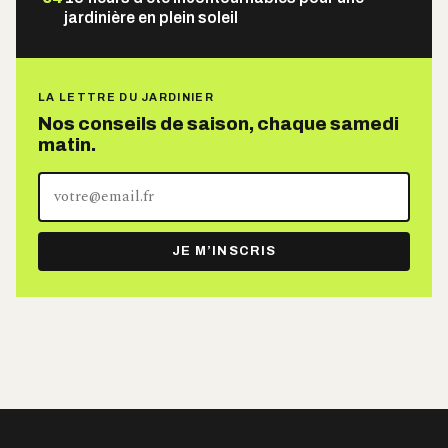
jardinière en plein soleil
LA LETTRE DU JARDINIER
Nos conseils de saison, chaque samedi
matin.
Votre
adresse
e-
JE M’INSCRIS
mail