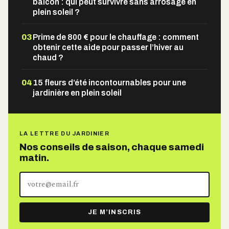
balcon : qui peut survivre sans arrosage en
plein soleil ?
03
Prime de 800 € pour le chauffage : comment
obtenir cette aide pour passer l’hiver au
chaud ?
04
15 fleurs d’été incontournables pour une
jardinière en plein soleil
LA LETTRE DU JARDINIER
Nos conseils de saison, chaque samedi
matin.
Votre
adresse
e-
JE M’INSCRIS
mail