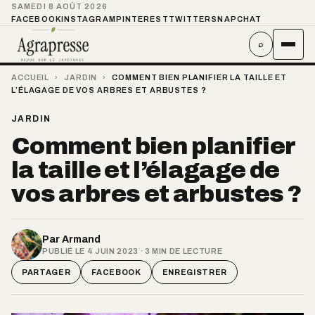
SAMEDI 8 AOÛT 2026
FACEBOOK
INSTAGRAM
PINTEREST
TWITTER
SNAPCHAT
⌕
ACCUEIL
›
JARDIN
›
COMMENT BIEN PLANIFIER LA TAILLE ET
L’ÉLAGAGE DE VOS ARBRES ET ARBUSTES ?
JARDIN
Comment bien planifier
la taille et l’élagage de
vos arbres et arbustes ?
Par
Armand
PUBLIÉ LE 4 JUIN 2023 · 3 MIN DE LECTURE
PARTAGER
FACEBOOK
ENREGISTRER