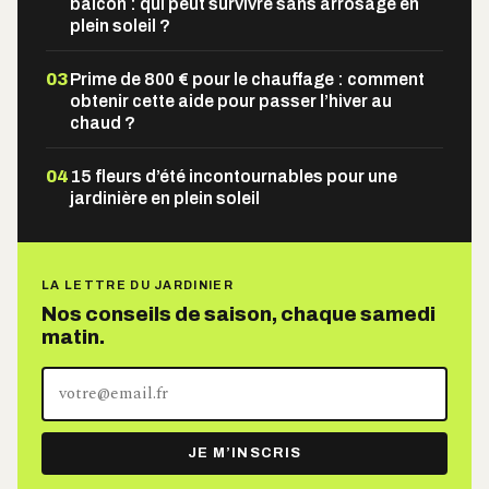
balcon : qui peut survivre sans arrosage en
plein soleil ?
03
Prime de 800 € pour le chauffage : comment
obtenir cette aide pour passer l’hiver au
chaud ?
04
15 fleurs d’été incontournables pour une
jardinière en plein soleil
LA LETTRE DU JARDINIER
Nos conseils de saison, chaque samedi
matin.
Votre
adresse
e-
JE M’INSCRIS
mail