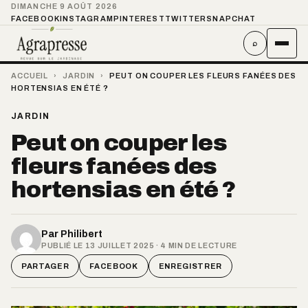
DIMANCHE 9 AOÛT 2026
FACEBOOK
INSTAGRAM
PINTEREST
TWITTER
SNAPCHAT
⌕
ACCUEIL
›
JARDIN
›
PEUT ON COUPER LES FLEURS FANÉES DES
HORTENSIAS EN ÉTÉ ?
JARDIN
Peut on couper les
fleurs fanées des
hortensias en été ?
Par
Philibert
PUBLIÉ LE 13 JUILLET 2025 · 4 MIN DE LECTURE
PARTAGER
FACEBOOK
ENREGISTRER