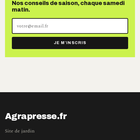
Nos conseils de saison, chaque samedi
matin.
Votre
adresse
e-
JE M’INSCRIS
mail
Agrapresse.fr
Site de jardin