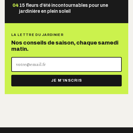
04
15 fleurs d’été incontournables pour une
jardinière en plein soleil
LA LETTRE DU JARDINIER
Nos conseils de saison, chaque samedi
matin.
Votre
adresse
e-
JE M’INSCRIS
mail