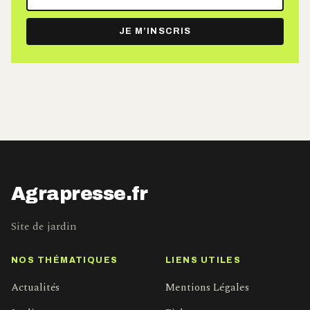
adresse
e-
JE M’INSCRIS
mail
Agrapresse.fr
Site de jardin
NOS THÉMATIQUES
LIENS UTILES
Actualités
Mentions Légales