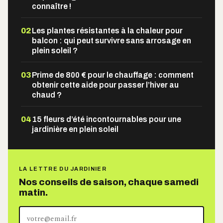
connaître !
02
Les plantes résistantes à la chaleur pour
balcon : qui peut survivre sans arrosage en
plein soleil ?
03
Prime de 800 € pour le chauffage : comment
obtenir cette aide pour passer l’hiver au
chaud ?
04
15 fleurs d’été incontournables pour une
jardinière en plein soleil
LA LETTRE DU JARDINIER
Nos conseils de saison, chaque samedi
matin.
Votre