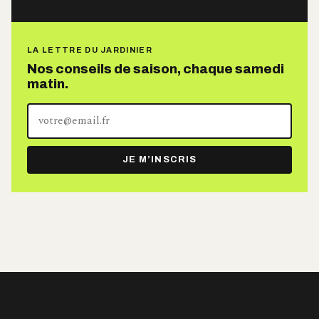
LA LETTRE DU JARDINIER
Nos conseils de saison, chaque samedi
matin.
Votre
adresse
e-
JE M’INSCRIS
mail