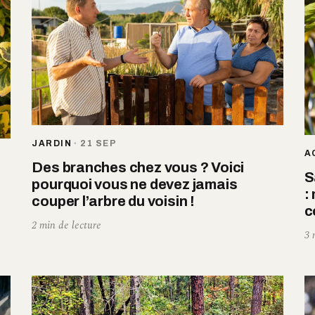
JARDIN
·
21 SEP
A
Des branches chez vous ? Voici
S
pourquoi vous ne devez jamais
:
couper l’arbre du voisin !
c
2 min de lecture
3 