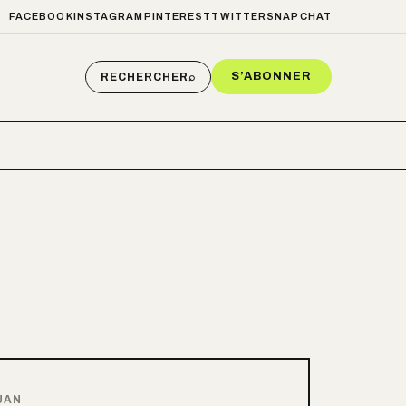
FACEBOOK
INSTAGRAM
PINTEREST
TWITTER
SNAPCHAT
S’ABONNER
RECHERCHER
⌕
JAN