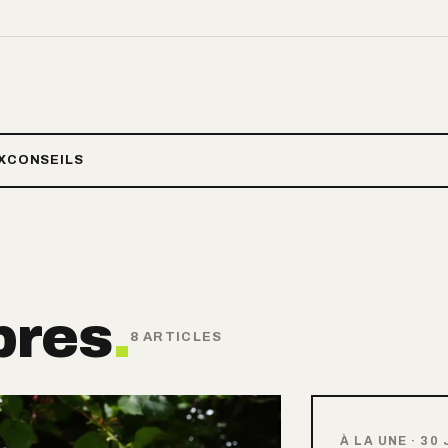
X
CONSEILS
bres
.
8 ARTICLES
À LA UNE
·
30 