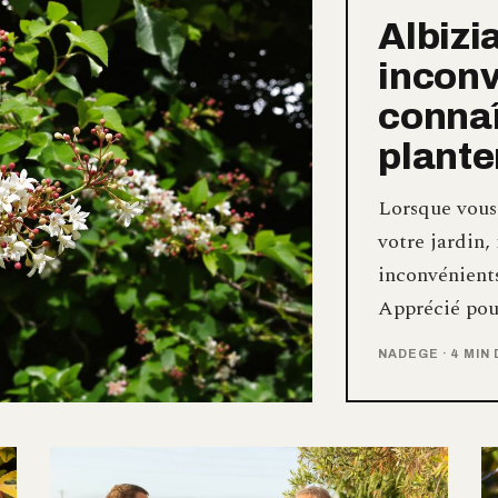
Albizi
inconv
connaî
plante
Lorsque vous 
votre jardin, 
inconvénients
Apprécié pour
NADEGE
·
4 MIN