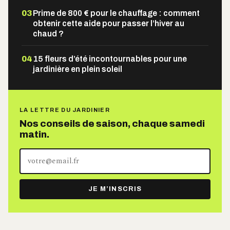
03
Prime de 800 € pour le chauffage : comment
obtenir cette aide pour passer l’hiver au
chaud ?
04
15 fleurs d’été incontournables pour une
jardinière en plein soleil
LA LETTRE DU JARDINIER
Nos conseils de saison, chaque samedi
matin.
Votre
adresse
e-
JE M’INSCRIS
mail