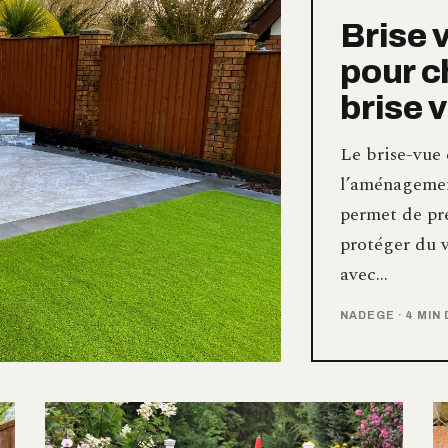
Brise 
pour ch
brise 
Le brise-vue 
l’aménagement
permet de pré
protéger du v
avec…
NADEGE
·
4 MIN