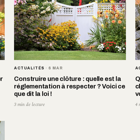
ACTUALITÉS
·
6 MAR
A
r
Construire une clôture : quelle est la
Q
réglementation à respecter ? Voici ce
c
que dit la loi !
v
3 min de lecture
4 