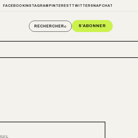
FACEBOOK
INSTAGRAM
PINTEREST
TWITTER
SNAPCHAT
S’ABONNER
RECHERCHER
⌕
JUIL