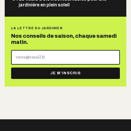
jardinière en plein soleil
LA LETTRE DU JARDINIER
Nos conseils de saison, chaque samedi
matin.
Votre
adresse
e-
JE M’INSCRIS
mail