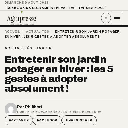
DIMANCHE 9 AOÛT 2026
FACEBOOK
INSTAGRAM
PINTEREST
TWITTER
SNAPCHAT
⌕
ACCUEIL
›
ACTUALITÉS
›
ENTRETENIR SON JARDIN POTAGER
EN HIVER : LES 5 GESTES À ADOPTER ABSOLUMENT !
ACTUALITÉS
·
JARDIN
Entretenir son jardin
potager en hiver : les 5
gestes à adopter
absolument !
Par
Philibert
PUBLIÉ LE 6 DÉCEMBRE 2023 · 3 MIN DE LECTURE
PARTAGER
FACEBOOK
ENREGISTRER