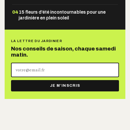
04
15 fleurs d’été incontournables pour une
jardinière en plein soleil
LA LETTRE DU JARDINIER
Nos conseils de saison, chaque samedi
matin.
Votre
adresse
e-
JE M’INSCRIS
mail