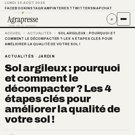
LUNDI 10 AOÛT 2026
FACEBOOK
INSTAGRAM
PINTEREST
TWITTER
SNAPCHAT
⌕
ACCUEIL
›
ACTUALITÉS
›
SOL ARGILEUX : POURQUOI ET
COMMENT LE DÉCOMPACTER ? LES 4 ÉTAPES CLÉS POUR
AMÉLIORER LA QUALITÉ DE VOTRE SOL !
ACTUALITÉS
·
JARDIN
Sol argileux : pourquoi
et comment le
décompacter ? Les 4
étapes clés pour
améliorer la qualité de
votre sol !