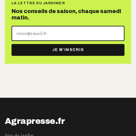
LA LETTRE DU JARDINIER
Nos conseils de saison, chaque samedi
matin.
Votre
adresse
e-
JE M’INSCRIS
mail
Agrapresse.fr
Site de jardin