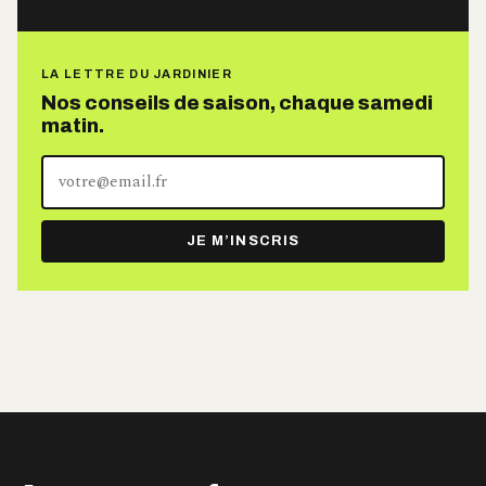
LA LETTRE DU JARDINIER
Nos conseils de saison, chaque samedi
matin.
Votre
adresse
e-
JE M’INSCRIS
mail