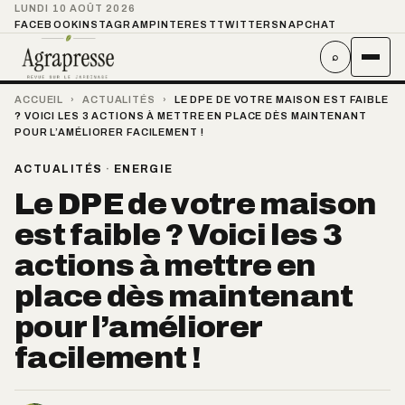
LUNDI 10 AOÛT 2026
FACEBOOK
INSTAGRAM
PINTEREST
TWITTER
SNAPCHAT
⌕
ACCUEIL
›
ACTUALITÉS
›
LE DPE DE VOTRE MAISON EST FAIBLE
? VOICI LES 3 ACTIONS À METTRE EN PLACE DÈS MAINTENANT
POUR L’AMÉLIORER FACILEMENT !
ACTUALITÉS
·
ENERGIE
Le DPE de votre maison
est faible ? Voici les 3
actions à mettre en
place dès maintenant
pour l’améliorer
facilement !