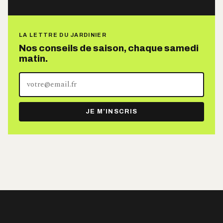
LA LETTRE DU JARDINIER
Nos conseils de saison, chaque samedi
matin.
Votre
adresse
e-
JE M’INSCRIS
mail