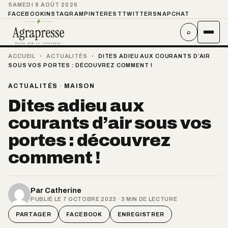
SAMEDI 8 AOÛT 2026
FACEBOOK
INSTAGRAM
PINTEREST
TWITTER
SNAPCHAT
⌕
ACCUEIL
›
ACTUALITÉS
›
DITES ADIEU AUX COURANTS D’AIR
SOUS VOS PORTES : DÉCOUVREZ COMMENT !
ACTUALITÉS
·
MAISON
Dites adieu aux
courants d’air sous vos
portes : découvrez
comment !
Par
Catherine
PUBLIÉ LE 7 OCTOBRE 2023 · 3 MIN DE LECTURE
PARTAGER
FACEBOOK
ENREGISTRER