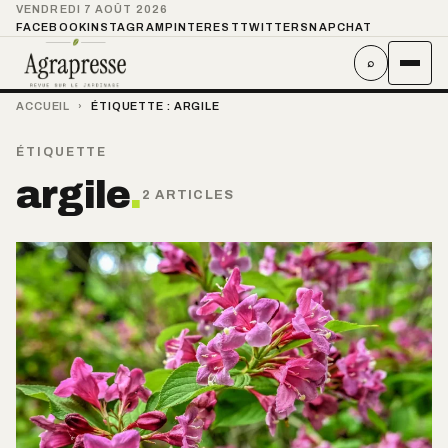
VENDREDI 7 AOÛT 2026
FACEBOOK
INSTAGRAM
PINTEREST
TWITTER
SNAPCHAT
⌕
ACCUEIL
›
ÉTIQUETTE :
ARGILE
ÉTIQUETTE
argile
.
2 ARTICLES