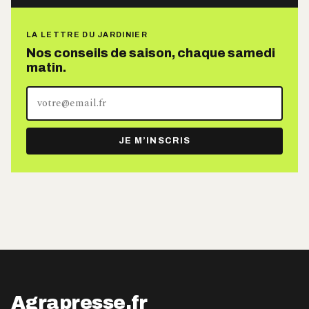
LA LETTRE DU JARDINIER
Nos conseils de saison, chaque samedi
matin.
Votre
adresse
e-
JE M’INSCRIS
mail
Agrapresse.fr