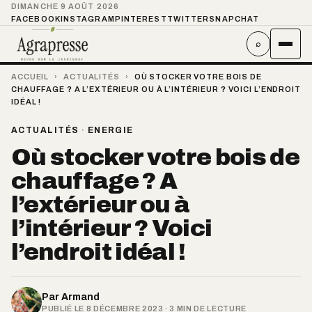
DIMANCHE 9 AOÛT 2026
FACEBOOK
INSTAGRAM
PINTEREST
TWITTER
SNAPCHAT
⌕
ACCUEIL
›
ACTUALITÉS
›
OÙ STOCKER VOTRE BOIS DE
CHAUFFAGE ? A L’EXTÉRIEUR OU À L’INTÉRIEUR ? VOICI L’ENDROIT
IDÉAL !
ACTUALITÉS
·
ENERGIE
Où stocker votre bois de
chauffage ? A
l’extérieur ou à
l’intérieur ? Voici
l’endroit idéal !
Par
Armand
PUBLIÉ LE 8 DÉCEMBRE 2023 · 3 MIN DE LECTURE