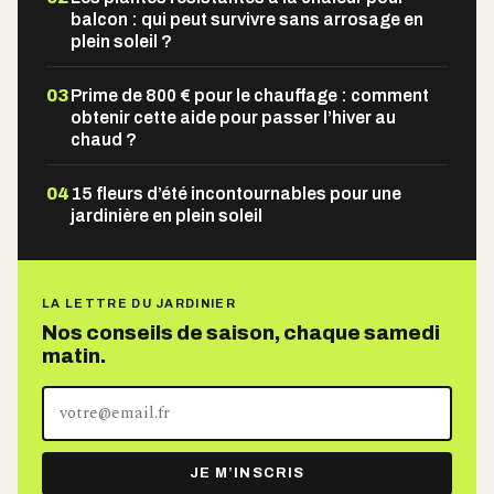
balcon : qui peut survivre sans arrosage en
plein soleil ?
03
Prime de 800 € pour le chauffage : comment
obtenir cette aide pour passer l’hiver au
chaud ?
04
15 fleurs d’été incontournables pour une
jardinière en plein soleil
LA LETTRE DU JARDINIER
Nos conseils de saison, chaque samedi
matin.
Votre
adresse
e-
JE M’INSCRIS
mail