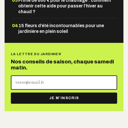
03
Prime de 800 € pour le chauffage : comment
obtenir cette aide pour passer l’hiver au
chaud ?
04
15 fleurs d’été incontournables pour une
jardinière en plein soleil
LA LETTRE DU JARDINIER
Nos conseils de saison, chaque samedi
matin.
Votre
adresse
e-
JE M’INSCRIS
mail